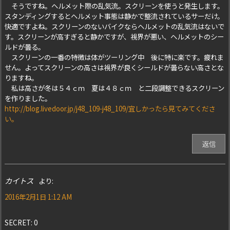
そうですね。ヘルメット際の乱気流。スクリーンを使うと発生します。
スタンディングするとヘルメット事態は静かで整流されているサーだけ。
快適ですよね。スクリーンのないバイクならヘルメットの乱気流はないで
す。スクリーンが高すぎると静かですが、視界が悪い、ヘルメットのシー
ルドが曇る。
スクリーンの一番の特徴は体がツーリング中 後に特に楽です。疲れま
せん。よってスクリーンの高さは視界が良くシールドが曇らない高さとな
りますね。
私は高さが冬は５４ｃｍ 夏は４８ｃｍ と二段調整できるスクリーン
を作りました。
http://blog.livedoor.jp/j48_109-j48_109/宜しかったら見てみてくださ
い。
返信
カイトス
より:
2016年2月1日 1:12 AM
SECRET: 0