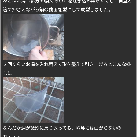
あとはお湯（多分90度くらい）を注ぎ込み柔らかくして自重と
箸で押さえながら鍋の曲面を型にして成型しました。
３回くらいお湯を入れ替えて形を整えて引き上げるとこんな感
じに
なんだか淵が微妙に反り返ってる、均等には曲がらないの
ね・・・