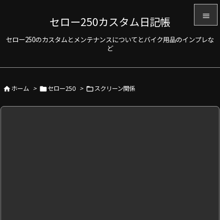

セロー250カスタム日記帳

セロー250のカスタムとメンテナンスについてとバイク用品のインプレな
メニュ
ど

サイド

ホーム
>
セロー250
>
スクリーン関係



前へ

次へ

検索