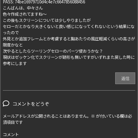
PASS: 74be16979710d4c4e7c6647856088456
こんばんは、中々さん
色々作成されてますね～
この後もスクリーンについては少しやりましたが
セローだとかなり大きくないと良い感じになってくれないという結果にな
ったので
外見とか追加フレームとか考慮すると胸あたりの風圧軽減くらいの高さが
限度かなと
次やるとしたらツーリングセローのパーツ使おうかな？
現状はゼッケン化でスクリーンが跡形も無いですがいずれまた戻した時に
参考にします
返信
コメントをどうぞ
メールアドレスが公開されることはありません。
※
が付いている欄は必
須項目です
コメント