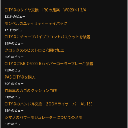
CITY-Xのタイヤ交換 IRCの足楽 WO20×1 3/4
121件のビュー
モンベルのユティリティーデイパック
121件のビュー
CITY-Xにチューブパイプフロントバスケットを装着
99件のビュー
クロックスのビストロと穴開け加工
80件のビュー
CITY-XにBR-C6000-Rハイパーローラーブレーキ装着
75件のビュー
PAS CITY-Xを購入
70件のビュー
自転車のカゴのクッション自作
63件のビュー
CITY-Xのハンドル交換 ZOOMライザーバー AL-153
55件のビュー
シマノのパワーモジュレーターについてのメモ
51件のビュー