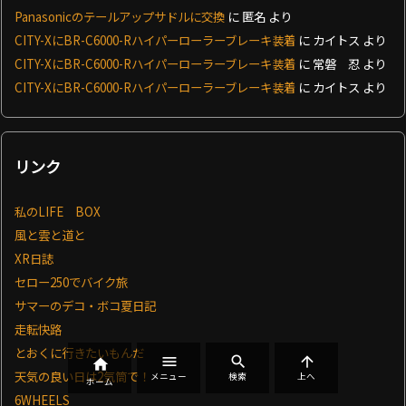
Panasonicのテールアップサドルに交換
に
匿名
より
CITY-XにBR-C6000-Rハイパーローラーブレーキ装着
に
カイトス
より
CITY-XにBR-C6000-Rハイパーローラーブレーキ装着
に
常磐 忍
より
CITY-XにBR-C6000-Rハイパーローラーブレーキ装着
に
カイトス
より
リンク
私のLIFE BOX
風と雲と道と
XR日誌
セロー250でバイク旅
サマーのデコ・ボコ夏日記
走転快路
とおくに行きたいもんだ




天気の良い日は2気筒で！
メニュー
検索
上へ
ホーム
6WHEELS