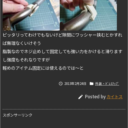
ピッタリってわけでもないけど隙間にワッシャー挟むとかすれ
ば無理なくいけそう
脂製なのでネジ止めして固定しても強い力をかけると滑ります
し強度もそれなりですが
軽めのアイテム固定には使えるのでは～と
2013年2月24日
外装・ﾄﾞﾚｽｱｯﾌﾟ


Posted by
カイトス

スポンサーリンク