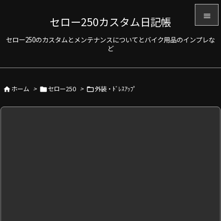

セロー250カスタム日記帳

セロー250のカスタムとメンテナンスについてとバイク用品のインプレな
メニュ
ど

サイド

ホーム
>
セロー250
>
外装・ﾄﾞﾚｽｱｯﾌﾟ



前へ

次へ

検索