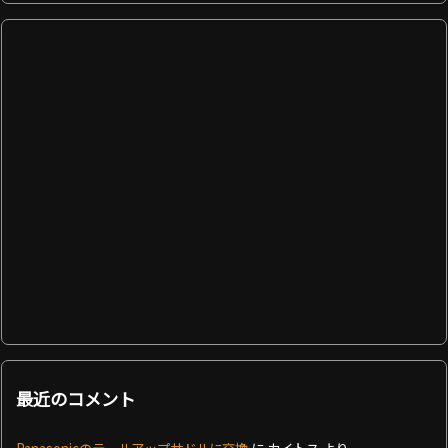
最近のコメント
Panasonicのテールアップサドルに交換
に
カイトス
より