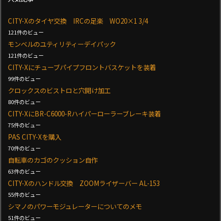
CITY-Xのタイヤ交換 IRCの足楽 WO20×1 3/4
121件のビュー
モンベルのユティリティーデイパック
121件のビュー
CITY-Xにチューブパイプフロントバスケットを装着
99件のビュー
クロックスのビストロと穴開け加工
80件のビュー
CITY-XにBR-C6000-Rハイパーローラーブレーキ装着
75件のビュー
PAS CITY-Xを購入
70件のビュー
自転車のカゴのクッション自作
63件のビュー
CITY-Xのハンドル交換 ZOOMライザーバー AL-153
55件のビュー
シマノのパワーモジュレーターについてのメモ
51件のビュー