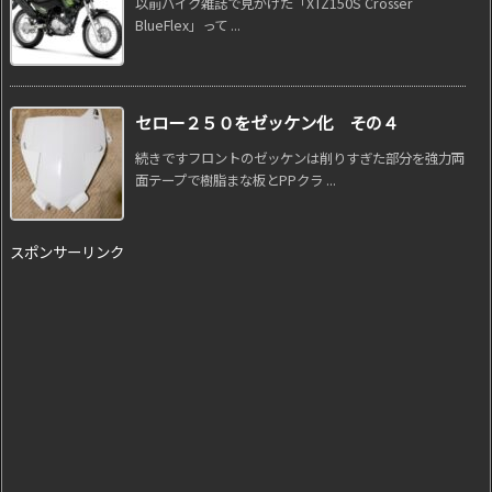
以前バイク雑誌で見かけた「XTZ150S Crosser
BlueFlex」って ...
セロー２５０をゼッケン化 その４
続きですフロントのゼッケンは削りすぎた部分を強力両
面テープで樹脂まな板とPPクラ ...
スポンサーリンク