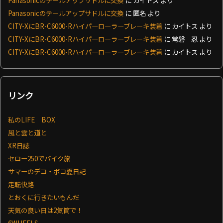
Panasonicのテールアップサドルに交換
に
匿名
より
CITY-XにBR-C6000-Rハイパーローラーブレーキ装着
に
カイトス
より
CITY-XにBR-C6000-Rハイパーローラーブレーキ装着
に
常磐 忍
より
CITY-XにBR-C6000-Rハイパーローラーブレーキ装着
に
カイトス
より
リンク
私のLIFE BOX
風と雲と道と
XR日誌
セロー250でバイク旅
サマーのデコ・ボコ夏日記
走転快路
とおくに行きたいもんだ
天気の良い日は2気筒で！