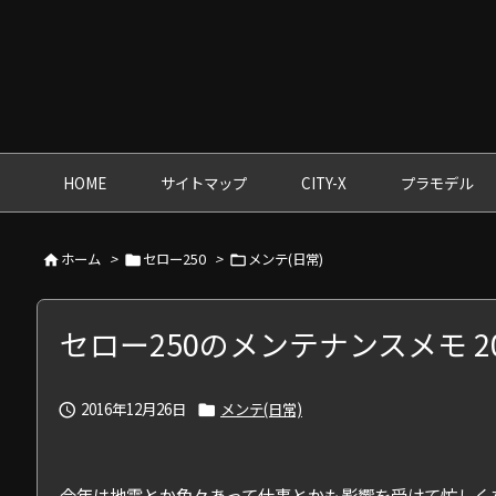
HOME
サイトマップ
CITY-X
プラモデル
ホーム
>
セロー250
>
メンテ(日常)



セロー250のメンテナンスメモ 201
2016年12月26日
メンテ(日常)


今年は地震とか色々あって仕事とかも影響を受けて忙しく