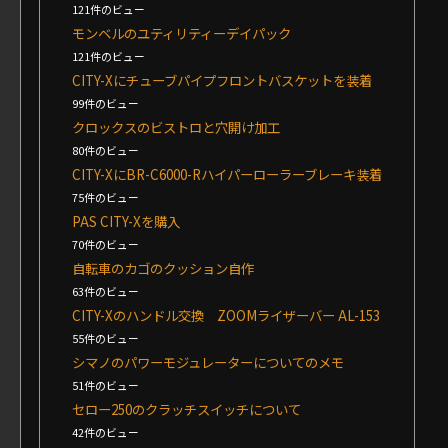
121件のビュー
モンベルのユティリティーデイパック
121件のビュー
CITY-Xにチューブパイプフロントバスケットを装着
99件のビュー
クロックスのビストロと穴開け加工
80件のビュー
CITY-XにBR-C6000-Rハイパーローラーブレーキ装着
75件のビュー
PAS CITY-Xを購入
70件のビュー
自転車のカゴのクッション自作
63件のビュー
CITY-Xのハンドル交換 ZOOMライザーバー AL-153
55件のビュー
シマノのパワーモジュレーターについてのメモ
51件のビュー
セロー250のクラッチスイッチについて
42件のビュー