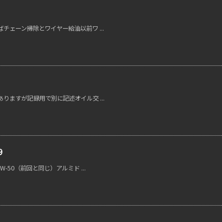
ェーン掃除とワイヤー給油以前ワ ...
ますが記録用で別に記述オイル交 ...
9
50（前回と同じ）アルミド ...