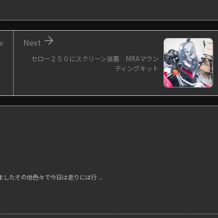

v
Next
セロー２５０にスクリーン装着 MRAマウン
ティングキット
たその他色々で今日は走りには行 ...