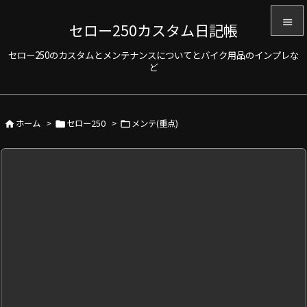

セロー250カスタム日記帳

セロー250のカスタムとメンテナンスについてとバイク用品のインプレな
メニュ
ど

サイド

ホーム
>
セロー250
>
メンテ(重点)



前へ

次へ

検索