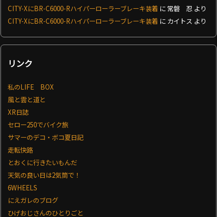
CITY-XにBR-C6000-Rハイパーローラーブレーキ装着
に
常磐 忍
より
CITY-XにBR-C6000-Rハイパーローラーブレーキ装着
に
カイトス
より
リンク
私のLIFE BOX
風と雲と道と
XR日誌
セロー250でバイク旅
サマーのデコ・ボコ夏日記
走転快路
とおくに行きたいもんだ
天気の良い日は2気筒で！
6WHEELS
にえガレのブログ
ひげおじさんのひとりごと