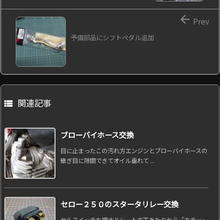

Prev
予備部品にシフトペダル追加
関連記事

ブローバイホース交換
目に止まったこの汚れ方エンジンとブローバイホースの
継ぎ目に隙間できてオイル垂れて ...
セロー２５０のスタータリレー交換