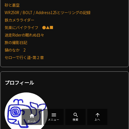
砂と蒼空
WR250R / BOLT / Address125とツーリングの記録
鉄カメラライダー
気楽にバイクライフ ●▲■
迷走Riderの眠れぬ日々
旅の撮影日記
鍋のなか 2
セローで行く道~第２章
プロフィール




メニュー
検索
上へ
ホーム