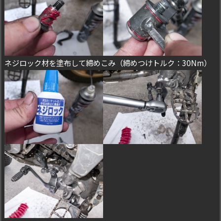
ネジロック材を塗布して締めこみ（締めつけトルク：30Nm）