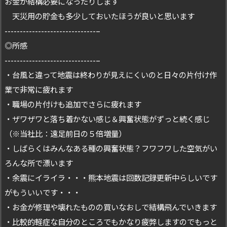
お金が結構必要になったりします
天災用の貯金も多少しておいたほうが良いと思います
------------------------------–
◎所感
------------------------------–
・台風と違って地震は終わりが見えにくいのと日々の片付け作
業で非常に疲れます
・職場の片付けも追加でさらに疲れます
・ザワザワと落ち着かない感じ＆興奮状態がずっと続く感じ
（※当社比：遠足前日の５倍増量）
・しばらくはみんなある種の興奮状態？フワフワした空気がい
ろんな所で漂います
・余震にイライラ・・・熊本地震は回数記録更新中らしいです
がもういいです・・・
・お金が修理や壊れたものの買いなおしで結構飛んでいきます
・比較的軽症な自分のところでもかなり疲弊しますのでもっと