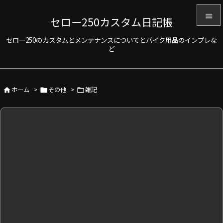

セロー250カスタム日記帳

セロー250のカスタムとメンテナンスについてとバイク用品のインプレな
メニュ
ど

サイド

ホーム
>
その他
>
雑記



前へ

次へ

検索