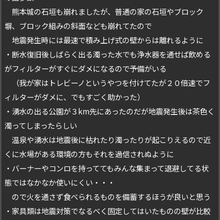
熊本城の石垣も崩れましたが、普通の家の石垣やブロック
塀、ブロック組みの斜面なども崩れてたので
地震発生時には最速で積み上げ式の壁からは離れるように
・断水復旧後しばらく出る濁った水でも浄水器を通せば飲める
がフィルターがすぐにダメになるので予備がいる
（我が家はトレビーノというやつを付けてたが２０倍速でフ
ィルターがダメに、でもすごく助かった）
・湧水の出る公園が３km先にあったのだが地震発生後は茶色く
濁ってしまったらしい
温泉や湧水は地震後に枯れたり濁ったりが起こりえるので近
くに水場がある環境の方もそれを過信されぬように
・バーナーやコンロを持っててもみんな集まって退避してる状
態ではなかなか使いにくい・・・
ので火を通さず食べられるものを備蓄するほうが良いと思う
・家具類は地震対策でなるべく固定してはいたものの壁が比較