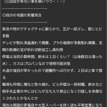
（三回目が来ない事を願いつつ・・・）
------------------------------–
◎自分の地震の影響具合
------------------------------–
家具や物がグチャグチャに散らかり、瓦が一部ズレ、壁にヒビ
多数
テレビが割れ液晶漏れで廃棄、プラの箱類が多数割れ廃棄、玄
関の靴棚の足が折れ切断加工し再利用
停電は当初の数時間、断水は１日くらい？（以後数日は濁った
水）、ガスはプロパンなので使用可能状態
水道の復旧が早かったので避難所へは行かず、２日ほど車で寝
る
職場も同様に棚など色々崩れ、ビル外壁は一部剥離、断水など
相手先企業の中にはビルが立ち入り禁止になく引越しを余儀な
くされたとかなんとか
現在は周囲の家電店や大型スーパーを除く店も平常営業になり