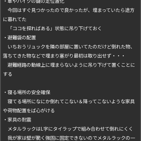
・車やバイクの鍵の定位置化
今回はすぐ見つかったので良かったが、埋まっていたら途方
に暮れてた
「ココを探ればある」状態に吊り下げておく
・避難袋の配置
いちおうリュックを隣の部屋に置いてたのだけど倒れた物、
落ちてきた物などで埋まり塞がり最初は取り出せず・・・
避難経路の動線上に埋まらないように吊り下げて置くことに
する
・寝る場所の安全確保
寝てる場所になにか倒れてこない＆降ってこないような家具
や荷物配置をば心がける
・家具の耐震
メタルラックはL字にタイラップで組み合わせて倒れにくく
我が家は壁が脆く強固に固定できないのでメタルラックの一