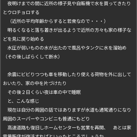
夜明けまでの間に近所の様子見や自販機で水を買ってきたり
とウロチョロする
（近所の平均年齢からすると若衆なので・・・）
明るくなると落ち着きが出るようで近所の方々も家の様子な
どを見に戻り始める
水圧が弱いものの水が出たので風呂やタンクに水を溜始め
（その後しばらくして断水）
余震にビビりつつも車を移動したり使える荷物を外に出して
おいたり、家の中を片づけたり
その後２日くらい夜は車の中で睡眠
と、こんな感じ
現在は自分の周囲の話ではありますが水道も通常通りになり
周囲のスーパーやコンビニも普通にもどり
高速道路も復旧しホームセンターも営業を再開、 あとは家
電量販店が復活すればといったところでしょうか