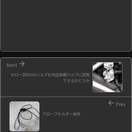

Next
セロー250のAIバルブを内圧制御バルブに流用
できるかどうか

Prev
グローブホルダー自作