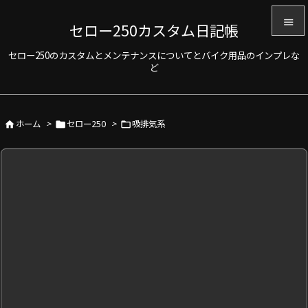

セロー250カスタム日記帳

セロー250のカスタムとメンテナンスについてとバイク用品のインプレな
メニュ
ど

サイド

ホーム
>
セロー250
>
吸排気系



前へ

次へ

検索