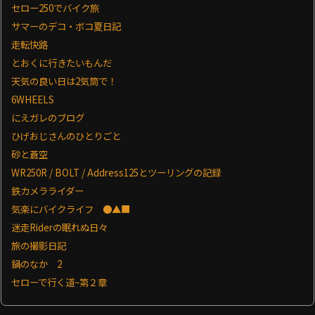
セロー250でバイク旅
サマーのデコ・ボコ夏日記
走転快路
とおくに行きたいもんだ
天気の良い日は2気筒で！
6WHEELS
にえガレのブログ
ひげおじさんのひとりごと
砂と蒼空
WR250R / BOLT / Address125とツーリングの記録
鉄カメラライダー
気楽にバイクライフ ●▲■
迷走Riderの眠れぬ日々
旅の撮影日記
鍋のなか 2
セローで行く道~第２章