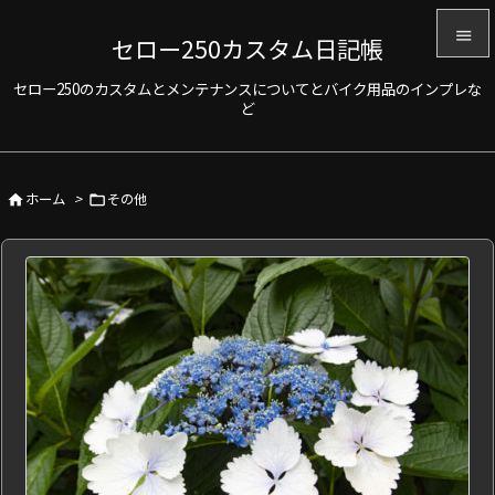

セロー250カスタム日記帳

セロー250のカスタムとメンテナンスについてとバイク用品のインプレな
メニュ
ど

サイド

ホーム
>
その他


前へ

次へ

検索