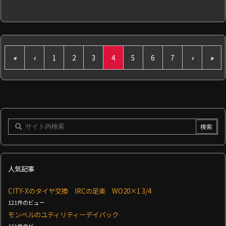
«
‹
1
2
3
4
5
6
7
›
»
人気記事
CITY-Xのタイヤ交換 IRCの足楽 WO20×1 3/4
121件のビュー
モンベルのユティリティーデイパック