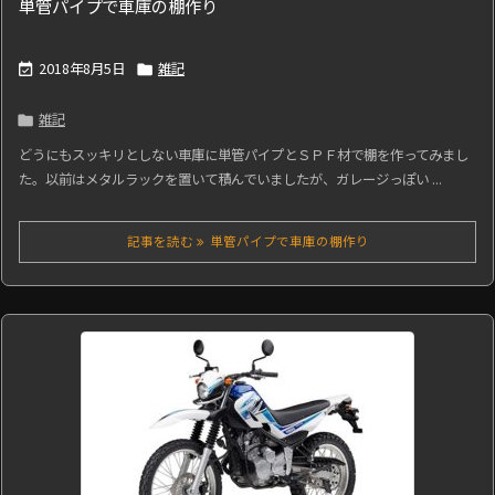
単管パイプで車庫の棚作り
2018年8月5日
雑記


雑記

どうにもスッキリとしない車庫に単管パイプとＳＰＦ材で棚を作ってみまし
た。以前はメタルラックを置いて積んでいましたが、ガレージっぽい ...
記事を読む
単管パイプで車庫の棚作り