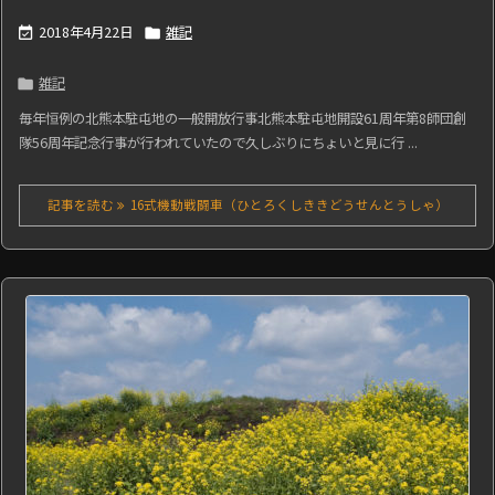
2018年4月22日
雑記


雑記

毎年恒例の北熊本駐屯地の一般開放行事北熊本駐屯地開設61周年第8師団創
隊56周年記念行事が行われていたので久しぶりにちょいと見に行 ...
記事を読む
16式機動戦闘車（ひとろくしききどうせんとうしゃ）