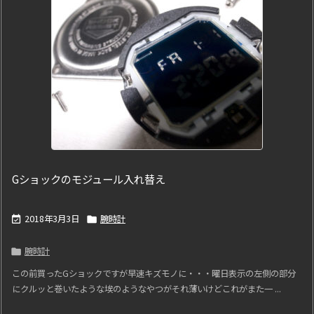
Gショックのモジュール入れ替え
2018年3月3日
腕時計


腕時計

この前買ったGショックですが早速キズモノに・・・曜日表示の左側の部分
にクルッと巻いたような埃のようなやつがそれ薄いけどこれがまた一 ...