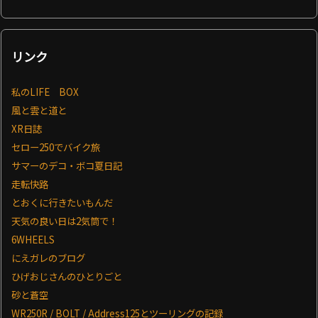
リンク
私のLIFE BOX
風と雲と道と
XR日誌
セロー250でバイク旅
サマーのデコ・ボコ夏日記
走転快路
とおくに行きたいもんだ
天気の良い日は2気筒で！
6WHEELS
にえガレのブログ
ひげおじさんのひとりごと
砂と蒼空
WR250R / BOLT / Address125とツーリングの記録