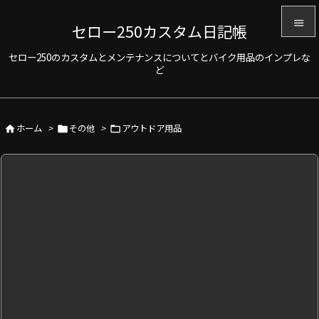

セロー250カスタム日記帳

セロー250のカスタムとメンテナンスについてとバイク用品のインプレな
メニュ
ど

サイド

ホーム
>
その他
>
アウトドア用品



前へ

次へ

検索