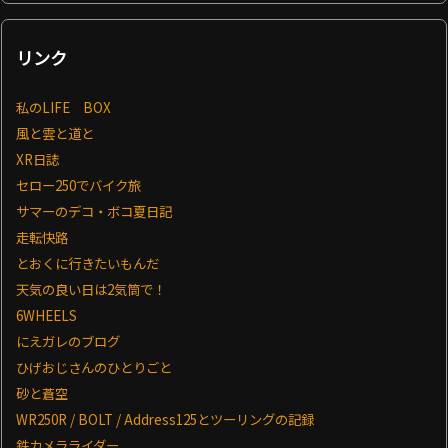
リンク
私のLIFE BOX
風と雲と道と
XR日誌
セロー250でバイク旅
サマーのデコ・ボコ夏日記
走転快路
とおくに行きたいもんだ
天気の良い日は2気筒で！
6WHEELS
にえガレのブログ
ひげおじさんのひとりごと
砂と蒼空
WR250R / BOLT / Address125とツーリングの記録
鉄カメラライダー