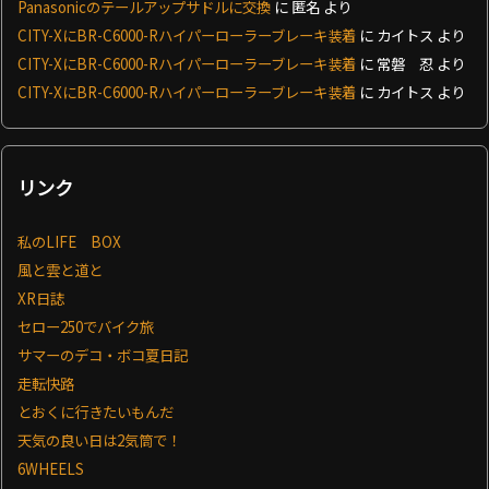
Panasonicのテールアップサドルに交換
に
匿名
より
CITY-XにBR-C6000-Rハイパーローラーブレーキ装着
に
カイトス
より
CITY-XにBR-C6000-Rハイパーローラーブレーキ装着
に
常磐 忍
より
CITY-XにBR-C6000-Rハイパーローラーブレーキ装着
に
カイトス
より
リンク
私のLIFE BOX
風と雲と道と
XR日誌
セロー250でバイク旅
サマーのデコ・ボコ夏日記
走転快路
とおくに行きたいもんだ
天気の良い日は2気筒で！
6WHEELS