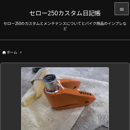

セロー250カスタム日記帳

セロー250のカスタムとメンテナンスについてとバイク用品のインプレな
メニュ
ど

サイド

ホーム
>

前へ

次へ

検索