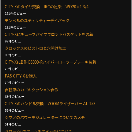
CITY-Xのタイヤ交換 IRCの足楽 WO20×1 3/4
121件のビュー
モンベルのユティリティーデイパック
121件のビュー
CITY-Xにチューブパイプフロントバスケットを装着
99件のビュー
クロックスのビストロと穴開け加工
80件のビュー
CITY-XにBR-C6000-Rハイパーローラーブレーキ装着
75件のビュー
PAS CITY-Xを購入
70件のビュー
自転車のカゴのクッション自作
63件のビュー
CITY-Xのハンドル交換 ZOOMライザーバー AL-153
55件のビュー
シマノのパワーモジュレーターについてのメモ
51件のビュー
セロー250のクラッチスイッチについて