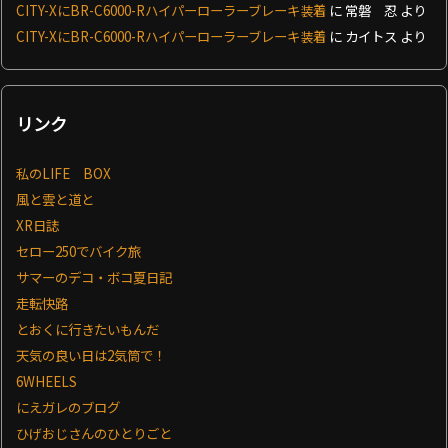
CITY-XにBR-C6000-Rハイパーローラーブレーキ装着
に
常磐 忍
より
CITY-XにBR-C6000-Rハイパーローラーブレーキ装着
に
カイトス
より
リンク
私のLIFE BOX
風と雲と道と
XR日誌
セロー250でバイク旅
サマーのデコ・ボコ夏日記
走転快路
とおくに行きたいもんだ
天気の良い日は2気筒で！
6WHEELS
にえガレのブログ
ひげおじさんのひとりごと