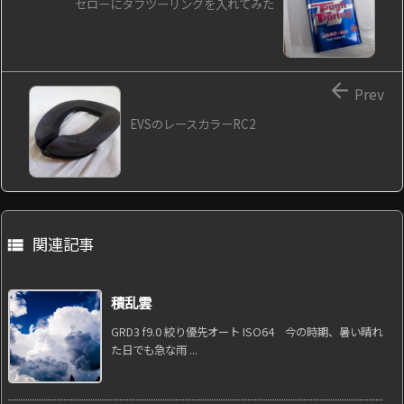
セローにタフツーリングを入れてみた

Prev
EVSのレースカラーRC2
関連記事

積乱雲
GRD3 f9.0 絞り優先オート ISO64 今の時期、暑い晴れ
た日でも急な雨 ...