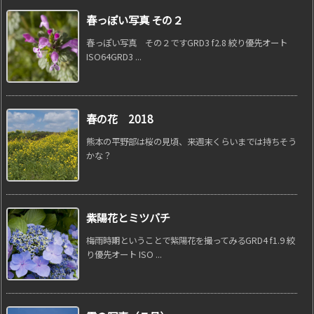
春っぽい写真 その２
春っぽい写真 その２ですGRD3 f2.8 絞り優先オート
ISO64GRD3 ...
春の花 2018
熊本の平野部は桜の見頃、来週末くらいまでは持ちそう
かな？
紫陽花とミツバチ
梅雨時期ということで紫陽花を撮ってみるGRD4 f1.9 絞
り優先オート ISO ...