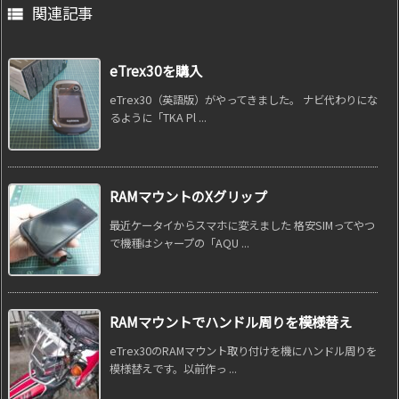
関連記事

eTrex30を購入
eTrex30（英語版）がやってきました。 ナビ代わりにな
るように「TKA Pl ...
RAMマウントのXグリップ
最近ケータイからスマホに変えました 格安SIMってやつ
で機種はシャープの「AQU ...
RAMマウントでハンドル周りを模様替え
eTrex30のRAMマウント取り付けを機にハンドル周りを
模様替えです。以前作っ ...