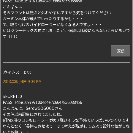
PASS: 74be16979710d4c4e7c6647856088456
こんばんは
そのマウントは転ぶと外れやすいですから気をつけてください
ガーミン本体が飛んでいったりするかも・・・
で、取り付けのガイドローラーがなくなるんですよ・・・
私はツラーテックの物にしましたが、値段は比較にならないくらい高いで
す（TT）
返信
カイトス
より:
2013年8月4日 9:04 PM
SECRET: 0
PASS: 74be16979710d4c4e7c6647856088456
こんばんは、SerowGOGOGOさん
その件以前記事にされてましたね。
eTrex用のコレもローラーは吹き飛びそうな予感でいっぱいのつくりです
なんとなく「長持ちさせよう」って考えが脱落してるよう設計な気がしな
いでも無い・・