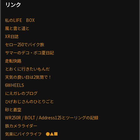
リンク
私のLIFE BOX
風と雲と道と
XR日誌
セロー250でバイク旅
サマーのデコ・ボコ夏日記
走転快路
とおくに行きたいもんだ
天気の良い日は2気筒で！
6WHEELS
にえガレのブログ
ひげおじさんのひとりごと
砂と蒼空
WR250R / BOLT / Address125とツーリングの記録
鉄カメラライダー
気楽にバイクライフ ●▲■