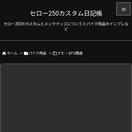

セロー250カスタム日記帳

セロー250のカスタムとメンテナンスについてとバイク用品のインプレな
メニュ
ど

サイド

ホーム
>
バイク用品
>
ナビ・GPS関連



前へ

次へ

検索