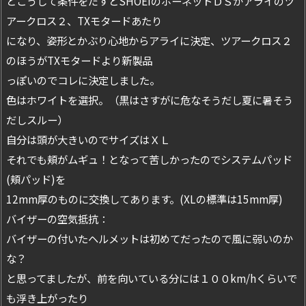
とこうして条件をだすとSHOEIのホーネットＤＳかアライのツ
アークロス２、TXモタードあたり
になり、姿形とかぶり心地からアライに決定、ツアークロス２
のほうがTXモタードより新製品
っぽいのでコレに決定しました。
色はホワイトを選択。（黒はさすがに危なそうだし夏に暑そう
だしスルー）
自分は頭が大きいのでサイズはＸＬ
それでも頬がムギュ！となって苦しかったのでシステムパッド
(頬パッド)を
12mm厚のものに交換してあります。(XLの標準は15mm厚)
バイザーの空気抵抗：
バイザーの付いたヘルメットは初めてだったので風に弱いのか
な？
と思ってましたが、前を向いている分には１００km/hくらいで
も浮き上がったり