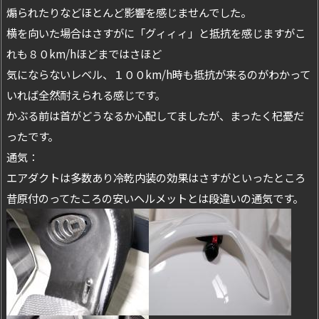
煽られたりなどほとんど影響を感じませんでした。
横を向いた場合はさすがに「グィィィ」と抵抗を感じますがこ
れも８０km/hほどまではさほど
気にならないレベル、１００km/h時も抵抗が来るのがわかって
いれば全然耐えられる感じです。
かぶる前は首がどうなるか心配してましたが、まったく杞憂だ
ったです。
通気：
エアダクトは多数あり冷乾内装の効果はさすがといったところ
昔原付のってたころの安いヘルメットとは段違いの通気です。