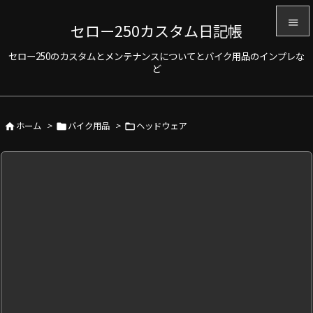

セロー250カスタム日記帳

セロー250のカスタムとメンテナンスについてとバイク用品のインプレな
メニュ
ど

サイド

ホーム
>
バイク用品
>
ヘッドウェア



前へ

次へ

検索