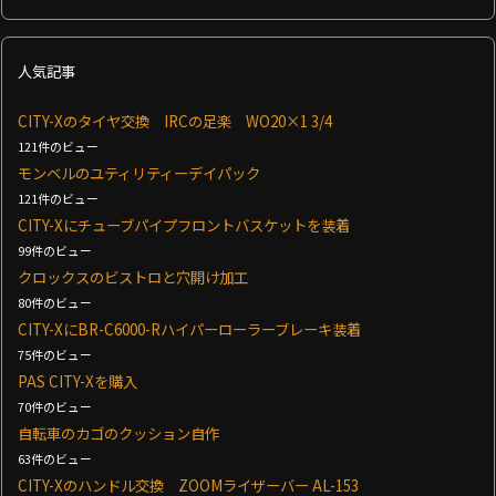
人気記事
CITY-Xのタイヤ交換 IRCの足楽 WO20×1 3/4
121件のビュー
モンベルのユティリティーデイパック
121件のビュー
CITY-Xにチューブパイプフロントバスケットを装着
99件のビュー
クロックスのビストロと穴開け加工
80件のビュー
CITY-XにBR-C6000-Rハイパーローラーブレーキ装着
75件のビュー
PAS CITY-Xを購入
70件のビュー
自転車のカゴのクッション自作
63件のビュー
CITY-Xのハンドル交換 ZOOMライザーバー AL-153