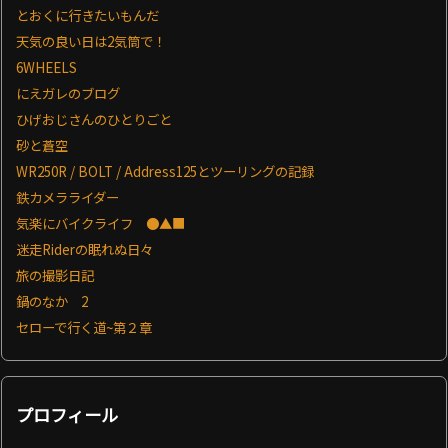
とおくに行きたいもんだ
天気の良い日は2気筒で！
6WHEELS
にえガレのブログ
ひげおじさんのひとりごと
砂と蒼空
WR250R / BOLT / Address125とツーリングの記録
鉄カメラライダー
気楽にバイクライフ ●▲■
迷走Riderの眠れぬ日々
旅の撮影日記
鍋のなか 2
セローで行く道~第２章
プロフィール