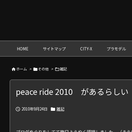
HOME
サイトマップ
CITY-X
プラモデル
ホーム
>
その他
>
雑記



peace ride 2010 があるらしい
2010年9月24日
雑記


ブログめぐりをしてて昨日ようやく認識しました。（そう