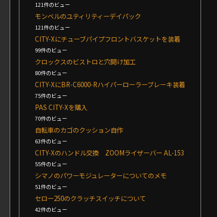
121件のビュー
モンベルのユティリティーデイパック
121件のビュー
CITY-Xにチューブパイプフロントバスケットを装着
99件のビュー
クロックスのビストロと穴開け加工
80件のビュー
CITY-XにBR-C6000-Rハイパーローラーブレーキ装着
75件のビュー
PAS CITY-Xを購入
70件のビュー
自転車のカゴのクッション自作
63件のビュー
CITY-Xのハンドル交換 ZOOMライザーバー AL-153
55件のビュー
シマノのパワーモジュレーターについてのメモ
51件のビュー
セロー250のクラッチスイッチについて
42件のビュー