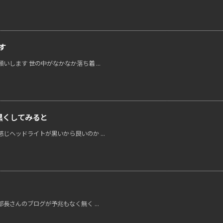
す
します 世の中がなかなか落ち着 ...
黒くしてみると
ヘッドライトが黒いから良いのか ...
長さんのブログが予兆もなく無く ...