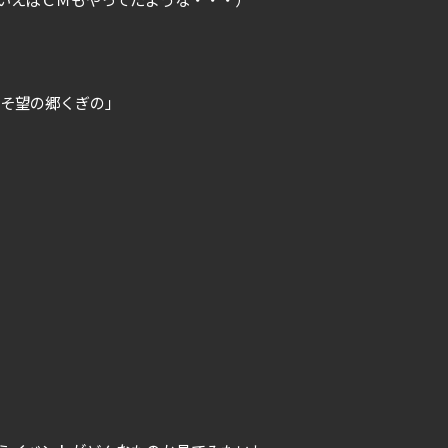
「あそ望の郷くぎの」