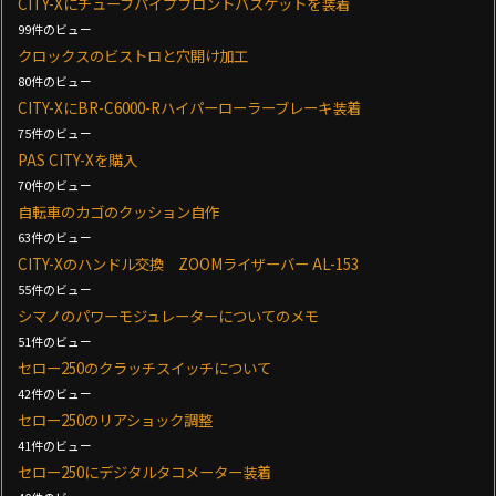
CITY-Xにチューブパイプフロントバスケットを装着
99件のビュー
クロックスのビストロと穴開け加工
80件のビュー
CITY-XにBR-C6000-Rハイパーローラーブレーキ装着
75件のビュー
PAS CITY-Xを購入
70件のビュー
自転車のカゴのクッション自作
63件のビュー
CITY-Xのハンドル交換 ZOOMライザーバー AL-153
55件のビュー
シマノのパワーモジュレーターについてのメモ
51件のビュー
セロー250のクラッチスイッチについて
42件のビュー
セロー250のリアショック調整
41件のビュー
セロー250にデジタルタコメーター装着