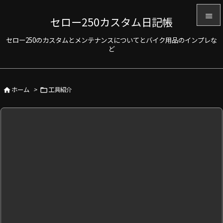

セロー250カスタム日記帳

セロー250のカスタムとメンテナンスについてとバイク用品のインプレな
メニュ
ど

サイド

ホーム
>
工具紹介


前へ

次へ

検索