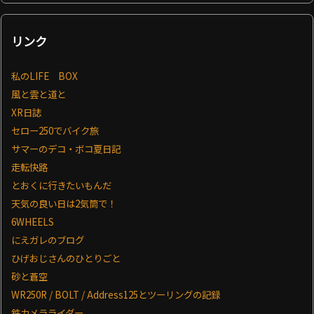
リンク
私のLIFE BOX
風と雲と道と
XR日誌
セロー250でバイク旅
サマーのデコ・ボコ夏日記
走転快路
とおくに行きたいもんだ
天気の良い日は2気筒で！
6WHEELS
にえガレのブログ
ひげおじさんのひとりごと
砂と蒼空
WR250R / BOLT / Address125とツーリングの記録
鉄カメラライダー