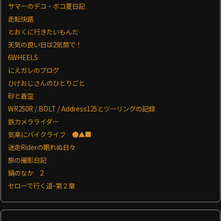
サマーのデコ・ボコ夏日記
走転快路
とおくに行きたいもんだ
天気の良い日は2気筒で！
6WHEELS
にえガレのブログ
ひげおじさんのひとりごと
砂と蒼空
WR250R / BOLT / Address125とツーリングの記録
鉄カメラライダー
気楽にバイクライフ ●▲■
迷走Riderの眠れぬ日々
旅の撮影日記
鍋のなか 2
セローで行く道~第２章