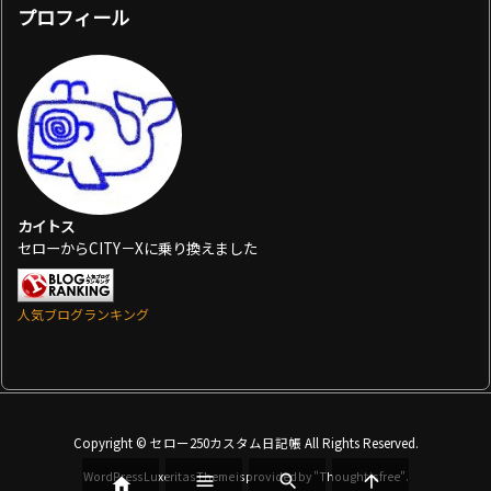
プロフィール
カイトス
セローからCITY－Xに乗り換えました
人気ブログランキング
Copyright ©
セロー250カスタム日記帳
All Rights Reserved.
WordPress Luxeritas Theme is provided by "
Thought is free
".



