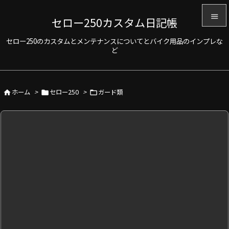

セロー250カスタム日記帳

セロー250のカスタムとメンテナンスについてとバイク用品のインプレな
メニュ
ど

サイド

ホーム
>
セロー250
>
ガード類



前へ

次へ

検索