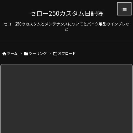

セロー250カスタム日記帳

セロー250のカスタムとメンテナンスについてとバイク用品のインプレな
メニュ
ど

サイド

ホーム
>
ツーリング
>
オフロード



前へ

次へ

検索