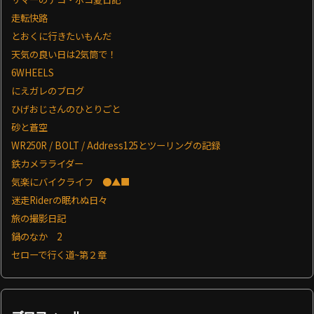
走転快路
とおくに行きたいもんだ
天気の良い日は2気筒で！
6WHEELS
にえガレのブログ
ひげおじさんのひとりごと
砂と蒼空
WR250R / BOLT / Address125とツーリングの記録
鉄カメラライダー
気楽にバイクライフ ●▲■
迷走Riderの眠れぬ日々
旅の撮影日記
鍋のなか 2
セローで行く道~第２章