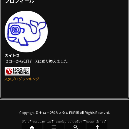
プロフィール
カイトス
セローからCITY－Xに乗り換えました
人気ブログランキング
Copyright ©
セロー250カスタム日記帳
All Rights Reserved.
WordPress Luxeritas Theme is provided by "
Thought is free
".



