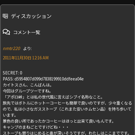
ディスカッション
コメント一覧
nmtr220
より:
2011年11月30日 12:16 AM
SECRET: 0
PASS: d5954807d099d7838199910ddfeea04e
カイトスさん、こんばんは。
今回はグループツーですね。
「アポロ峠」とは私の世代風に言えばシブイ名称なこと。
旅先ではボトルにホットーコーヒーも簡単で良いのですが、少々重くなる
ので、私は小さなガスストーブ（これまた安いホムセン品）を持ち歩いて
います。
景色の良い所であったかコーヒーはほっと出来て良いもんです。
キャンプのまねごとですけどね・・・
ストーブも懲りはじめると奥が深いそうですが、わたしはここまでです。