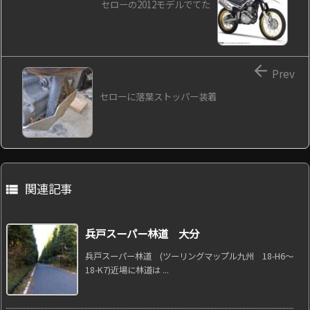
セローの2012モデルでてた

Prev
セローに落葉ストッパー装着
関連記事

兵戸スーパー林道 大分
兵戸スーパー林道 (ツーリングマップル九州 18-H6～
18-K7)近場に林道は ...