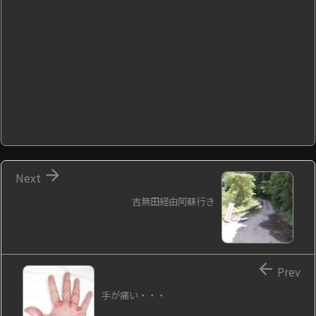

Next
吉無田経由阿蘇行き

Prev
手が痛い・・・