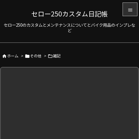

セロー250カスタム日記帳

セロー250のカスタムとメンテナンスについてとバイク用品のインプレな
メニュ
ど

サイド

ホーム
>
その他
>
雑記



前へ

次へ

検索