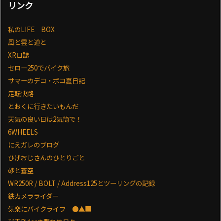
リンク
私のLIFE BOX
風と雲と道と
XR日誌
セロー250でバイク旅
サマーのデコ・ボコ夏日記
走転快路
とおくに行きたいもんだ
天気の良い日は2気筒で！
6WHEELS
にえガレのブログ
ひげおじさんのひとりごと
砂と蒼空
WR250R / BOLT / Address125とツーリングの記録
鉄カメラライダー
気楽にバイクライフ ●▲■