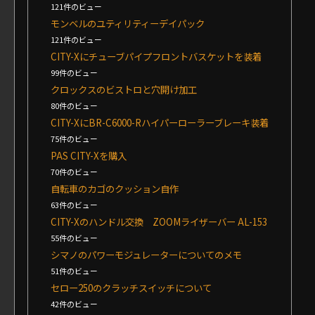
121件のビュー
モンベルのユティリティーデイパック
121件のビュー
CITY-Xにチューブパイプフロントバスケットを装着
99件のビュー
クロックスのビストロと穴開け加工
80件のビュー
CITY-XにBR-C6000-Rハイパーローラーブレーキ装着
75件のビュー
PAS CITY-Xを購入
70件のビュー
自転車のカゴのクッション自作
63件のビュー
CITY-Xのハンドル交換 ZOOMライザーバー AL-153
55件のビュー
シマノのパワーモジュレーターについてのメモ
51件のビュー
セロー250のクラッチスイッチについて
42件のビュー