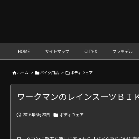
HOME
サイトマップ
CITY-X
プラモデル
ホーム
>
バイク用品
>
ボディウェア



ワークマンのレインスーツＢＩ
2016年6月20日
ボディウェア


ワークマンに靴下を買いに寄ったら「バイク乗り向けに新