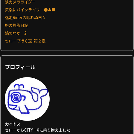
鉄カメラライダー
気楽にバイクライフ ●▲■
迷走Riderの眠れぬ日々
旅の撮影日記
鍋のなか 2
セローで行く道~第２章
プロフィール
カイトス
セローからCITY－Xに乗り換えました