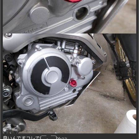
良いんですコレで(￣。￣)y-~~