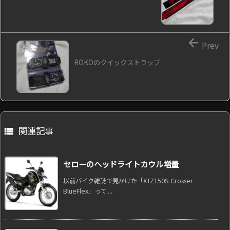

Prev
ROKOのクイックストラップ
関連記事

セローのヘッドライトカウル増量
以前バイク雑誌で見かけた「XTZ150S Crosser
BlueFlex」って ...