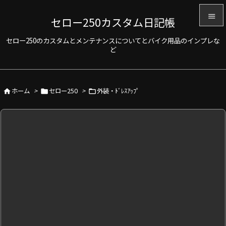

セロー250カスタム日記帳

セロー250のカスタムとメンテナンスについてとバイク用品のインプレな
メニュ
ど

サイド

ホーム
>
セロー250
>
外装・ﾄﾞﾚｽｱｯﾌﾟ



前へ

次へ

検索