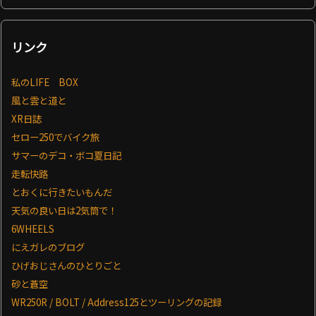
リンク
私のLIFE BOX
風と雲と道と
XR日誌
セロー250でバイク旅
サマーのデコ・ボコ夏日記
走転快路
とおくに行きたいもんだ
天気の良い日は2気筒で！
6WHEELS
にえガレのブログ
ひげおじさんのひとりごと
砂と蒼空
WR250R / BOLT / Address125とツーリングの記録