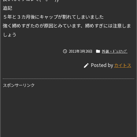
追記
５年と３カ月後にキャップが割れてしまいました
強く締めすぎたのが原因とみています、締めすぎには注意しま
しょう
2011年3月26日
外装・ﾄﾞﾚｽｱｯﾌﾟ


Posted by
カイトス

スポンサーリンク