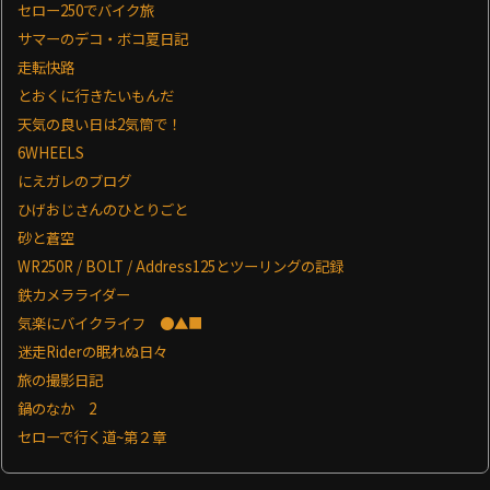
セロー250でバイク旅
サマーのデコ・ボコ夏日記
走転快路
とおくに行きたいもんだ
天気の良い日は2気筒で！
6WHEELS
にえガレのブログ
ひげおじさんのひとりごと
砂と蒼空
WR250R / BOLT / Address125とツーリングの記録
鉄カメラライダー
気楽にバイクライフ ●▲■
迷走Riderの眠れぬ日々
旅の撮影日記
鍋のなか 2
セローで行く道~第２章