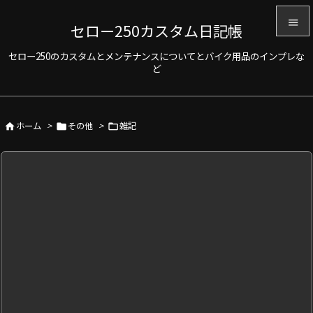

セロー250カスタム日記帳

セロー250のカスタムとメンテナンスについてとバイク用品のインプレな
メニュ
ど

サイド

ホーム
>
その他
>
雑記



前へ

次へ

検索