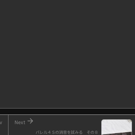

v
Next
バレル４Ｓの消音を試みる その８