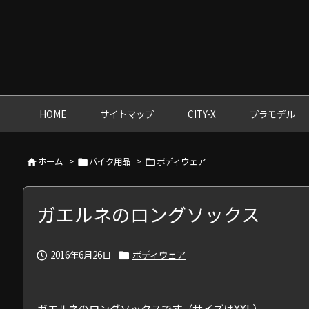
HOME
サイトマップ
CITY-X
プラモデル
ホーム
>
バイク用品
>
ボディウェア



ガエルネのロングソックス
2016年6月26日
ボディウェア


ガエルネのロングソックスです（サイズはXXL）