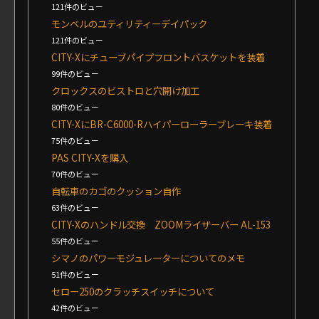
121件のビュー
モンベルのユティリティーデイパック
121件のビュー
CITY-Xにチューブパイプフロントバスケットを装着
99件のビュー
クロックスのビストロと穴開け加工
80件のビュー
CITY-XにBR-C6000-Rハイパーローラーブレーキ装着
75件のビュー
PAS CITY-Xを購入
70件のビュー
自転車のカゴのクッション自作
63件のビュー
CITY-Xのハンドル交換 ZOOMライザーバー AL-153
55件のビュー
シマノのパワーモジュレーターについてのメモ
51件のビュー
セロー250のクラッチスイッチについて
42件のビュー