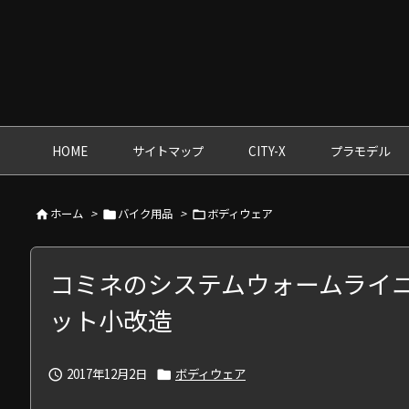
HOME
サイトマップ
CITY-X
プラモデル
ホーム
>
バイク用品
>
ボディウェア



コミネのシステムウォームライ
ット小改造
2017年12月2日
ボディウェア

