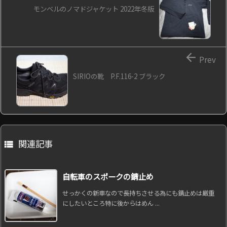
モンベルのノマドジャケット 2022年冬版

Prev
SIRIOの靴 P.F.116-2 ブラック
関連記事

自転車のスポークの錆止め
せっかくの新車なので長持ちさせる為にも錆止めは厳重
にしたいところ特に後からはめん ...