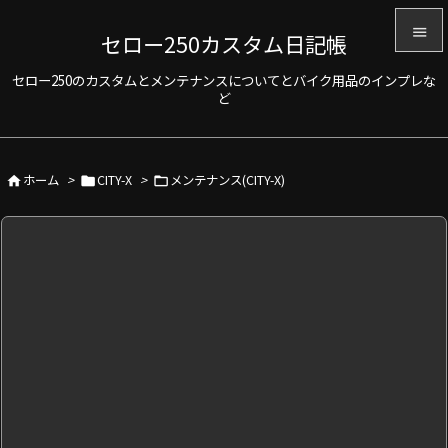

セロー250カスタム日記帳

セロー250のカスタムとメンテナンスについてとバイク用品のインプレな
メニュ
ど

サイド

ホーム
>
CITY-X
>
メンテナンス(CITY-X)



前へ

次へ

検索