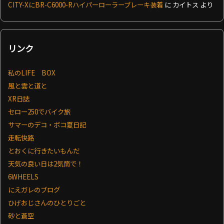
CITY-XにBR-C6000-Rハイパーローラーブレーキ装着
に
カイトス
より
リンク
私のLIFE BOX
風と雲と道と
XR日誌
セロー250でバイク旅
サマーのデコ・ボコ夏日記
走転快路
とおくに行きたいもんだ
天気の良い日は2気筒で！
6WHEELS
にえガレのブログ
ひげおじさんのひとりごと
砂と蒼空