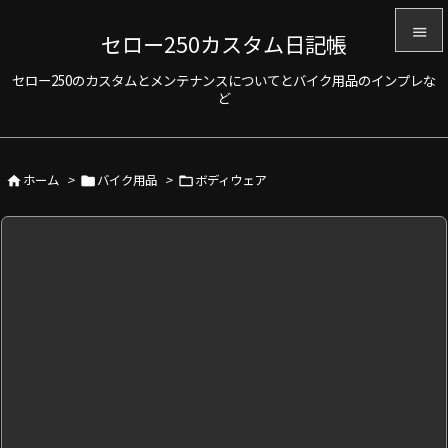

セロー250カスタム日記帳

セロー250のカスタムとメンテナンスについてとバイク用品のインプレな
メニュ
ど

サイド

ホーム
>
バイク用品
>
ボディウェア



前へ

次へ

検索