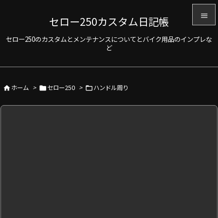

セロー250カスタム日記帳

セロー250のカスタムとメンテナンスについてとバイク用品のインプレな
メニュ
ど

サイド

ホーム
>
セロー250
>
ハンドル周り



前へ

次へ

検索