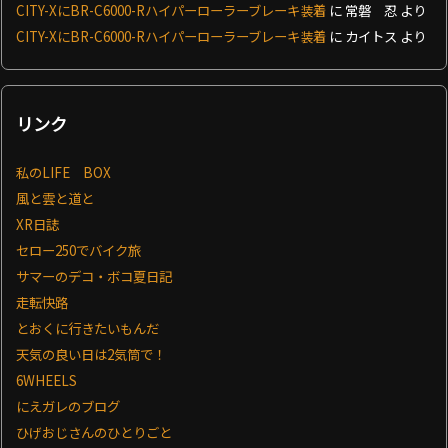
CITY-XにBR-C6000-Rハイパーローラーブレーキ装着
に
常磐 忍
より
CITY-XにBR-C6000-Rハイパーローラーブレーキ装着
に
カイトス
より
リンク
私のLIFE BOX
風と雲と道と
XR日誌
セロー250でバイク旅
サマーのデコ・ボコ夏日記
走転快路
とおくに行きたいもんだ
天気の良い日は2気筒で！
6WHEELS
にえガレのブログ
ひげおじさんのひとりごと