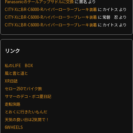
Panasonicのテールアップサドルに交換
に
匿名
より
CITY-XにBR-C6000-Rハイパーローラーブレーキ装着
に
カイトス
より
CITY-XにBR-C6000-Rハイパーローラーブレーキ装着
に
常磐 忍
より
CITY-XにBR-C6000-Rハイパーローラーブレーキ装着
に
カイトス
より
リンク
私のLIFE BOX
風と雲と道と
XR日誌
セロー250でバイク旅
サマーのデコ・ボコ夏日記
走転快路
とおくに行きたいもんだ
天気の良い日は2気筒で！
6WHEELS