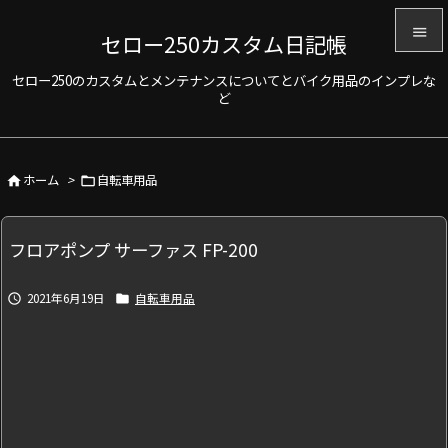

セロー250カスタム日記帳

セロー250のカスタムとメンテナンスについてとバイク用品のインプレな
メニュ
ど

サイド

ホーム
>
自転車用品


前へ

フロアポンプ サーファス FP-200
次へ

2021年6月19日
自転車用品


検索