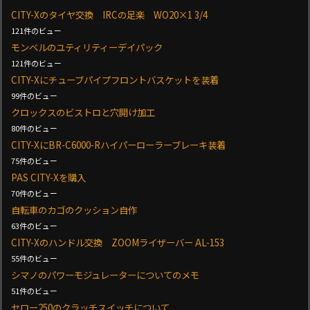
CITY-Xのタイヤ交換 IRCの足楽 WO20×1 3/4
121件のビュー
モンベルのユティリティーデイパック
121件のビュー
CITY-Xにチューブパイプフロントバスケットを装着
99件のビュー
クロックスのビストロと穴開け加工
80件のビュー
CITY-XにBR-C6000-Rハイパーローラーブレーキ装着
75件のビュー
PAS CITY-Xを購入
70件のビュー
自転車のカゴのクッション自作
63件のビュー
CITY-Xのハンドル交換 ZOOMライザーバー AL-153
55件のビュー
シマノのパワーモジュレーターについてのメモ
51件のビュー
セロー250のクラッチスイッチについて