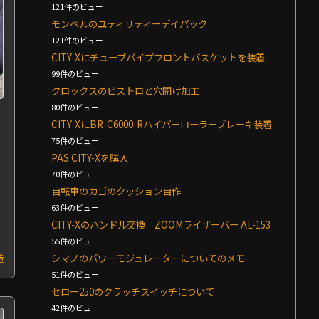
121件のビュー
モンベルのユティリティーデイパック
121件のビュー
CITY-Xにチューブパイプフロントバスケットを装着
99件のビュー
クロックスのビストロと穴開け加工
80件のビュー
CITY-XにBR-C6000-Rハイパーローラーブレーキ装着
75件のビュー
PAS CITY-Xを購入
70件のビュー
自転車のカゴのクッション自作
63件のビュー
CITY-Xのハンドル交換 ZOOMライザーバー AL-153
55件のビュー
造
シマノのパワーモジュレーターについてのメモ
51件のビュー
セロー250のクラッチスイッチについて
42件のビュー