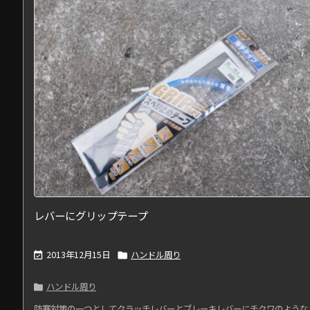
レバーにグリップテープ
2013年12月15日
ハンドル周り


ハンドル周り

防寒対策の一つとしてクラッチレバーとブレーキレバーにチクワのような