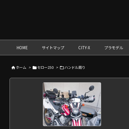
HOME
サイトマップ
CITY-X
プラモデル
ホーム
>
セロー250
>
ハンドル周り


