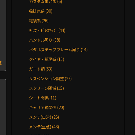
カスタムまとめ
(6)
吸排気系
(30)
電装系
(26)
ド
外装・ﾄﾞﾚｽｱｯﾌﾟ
(44)
ハンドル周り
(38)
ペダルステップフレーム周り
(14)
タイヤ・駆動系
(15)
度
ガード類
(53)
サスペンション調整
(27)
スクリーン関係
(15)
シート関係
(11)
キャリア箱関係
(20)
メンテ(日常)
(26)
メンテ(重点)
(48)