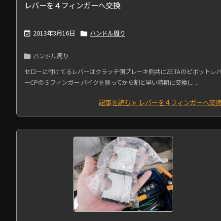
レバーを４フィンガーへ交換
2013年3月16日
ハンドル周り


ハンドル周り

セローに付けてるレバーはクラッチ側ブレーキ側共にZETAのピボットレ
ーCPの３フィンガー バイクを買ってから割と早い時期に交換し ...
記事を読む
レバーを４フィンガーへ交