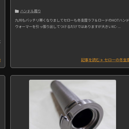
ハンドル周り

九州もバッチリ寒くなりましてセローも冬支度ラフ＆ロードのHOTハン
ウォーマーを引っ張り出してつけるだけではありますが大きいXC- ...
バ
換
記事を読む
セローの冬支