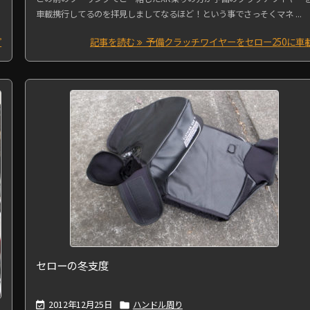
車載携行してるのを拝見しましてなるほど！という事でさっそくマネ ...
プ
記事を読む
予備クラッチワイヤーをセロー250に車
セローの冬支度
2012年12月25日
ハンドル周り

