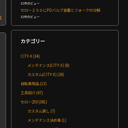
32件のビュー
セロー２５０にPDバルブ装着とフォークの分解
載
32件のビュー
カテゴリー
CITY-X
(34)
メンテナンス(CITY-X)
(8)
カスタム(CITY-X)
(26)
自転車用品
(13)
工具紹介
(47)
セロー250
(381)
カスタム戻し
(7)
メンテナンス決め事
(1)