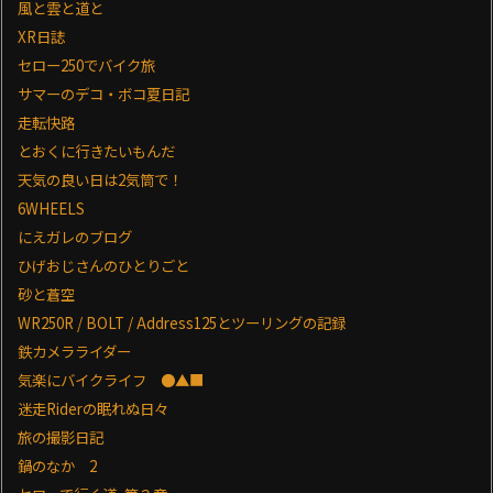
風と雲と道と
XR日誌
セロー250でバイク旅
サマーのデコ・ボコ夏日記
走転快路
とおくに行きたいもんだ
天気の良い日は2気筒で！
6WHEELS
にえガレのブログ
ひげおじさんのひとりごと
砂と蒼空
WR250R / BOLT / Address125とツーリングの記録
鉄カメラライダー
気楽にバイクライフ ●▲■
迷走Riderの眠れぬ日々
旅の撮影日記
鍋のなか 2