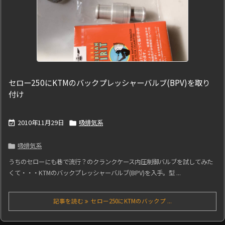
セロー250にKTMのバックプレッシャーバルブ(BPV)を取り
付け
2010年11月29日
吸排気系


吸排気系

うちのセローにも巷で流行？のクランクケース内圧制御バルブを試してみた
くて・・・KTMのバックプレッシャーバルブ(BPV)を入手。型 ...
記事を読む
セロー250にKTMのバックプ ...