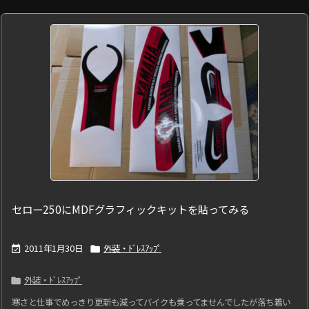
セロー250にMDFグラフィックキットを貼ってみる
2011年1月30日
外装・ﾄﾞﾚｽｱｯﾌﾟ


外装・ﾄﾞﾚｽｱｯﾌﾟ

寒さと仕事でめっきり更新も減ってバイクも乗ってませんでしたが落ち着い