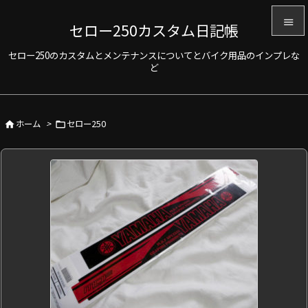

セロー250カスタム日記帳

セロー250のカスタムとメンテナンスについてとバイク用品のインプレな
メニュ
ど

サイド

ホーム
>
セロー250


前へ

次へ

検索