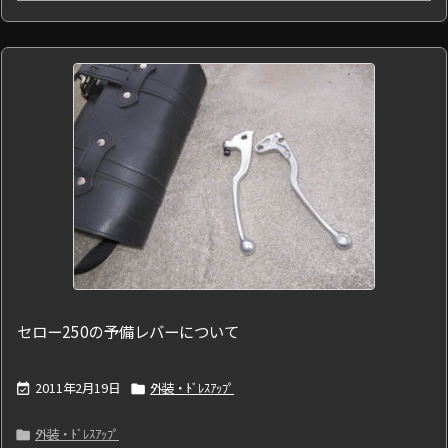
セロー250の予備レバーについて
2011年2月19日
外装・ﾄﾞﾚｽｱｯﾌﾟ


外装・ﾄﾞﾚｽｱｯﾌﾟ
